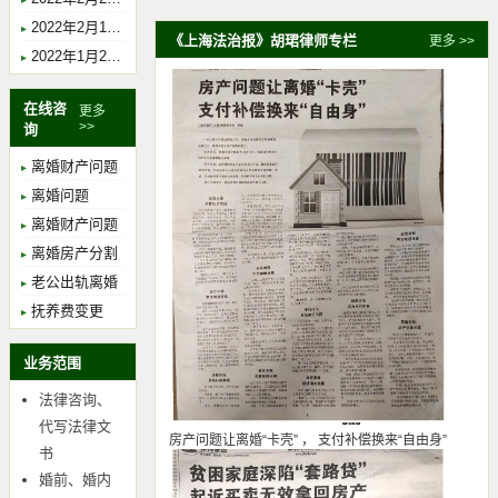
2022年2月18日下午14时，胡珺律师在上海市浦东新区人民法院开庭，案由：遗嘱继承纠纷，主审法官：董琳琳。
《上海法治报》胡珺律师专栏
更多 >>
2022年1月29日下午14时，胡珺律师在上海市金山区人民法院开庭，案由：离婚纠纷，主审法官：焦锐。
在线咨
更多
>>
询
离婚财产问题
离婚问题
离婚财产问题
离婚房产分割
老公出轨离婚
抚养费变更
业务范围
法律咨询、
代写法律文
房产问题让离婚“卡壳” ， 支付补偿换来“自由身”
书
婚前、婚内