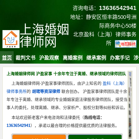
13636542941
咨询电话：
地址：静安区恒丰路500号洲
上海婚姻
际商务中心50楼
北京盈科（上海）律师事务
律师网
所
首页
裁判文书
沪盈观察
离婚案例
继承案例
办案手记
涉
上海婚姻律师网 沪盈家事 十余年专注于离婚、继承领域的律师团队
上海婚姻律师网-沪盈家事律师团队，由沪上知名的
盈科（上海）
律师事务所
的
胡珺等资深律师
联合创办。 沪盈家事律师团队是十余
年专注于离婚、继承领域的专业婚姻家庭法律服务律师团队，接受当
事人的委托，处理离婚、继承、分家析产、股权分割等纠纷和诉讼。
本站欢迎新老客户来电咨询和法律委托（
热线电话：
13636542941
），承诺以最合理的价格提供最优质的法律服务。