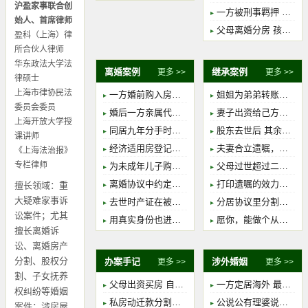
沪盈家事联合创
一方被刑事羁押 另一方到底可不可以提起离婚
始人、首席律师
父母离婚分房 孩子份额如何确定
盈科（上海）律
所合伙人律师
华东政法大学法
离婚案例
继承案例
更多 >>
更多 >>
律硕士
上海市律协民法
一方婚前购入房产 婚后母亲代为还贷的部分是夫妻共同财产吗？
姐姐为弟弟转账治病并筹办葬礼，无借条应认定借贷还是赠与？
委员会委员
婚后一方亲属代为还贷能否认定对夫妻双方的赠与
妻子出资给己方女儿买房，离婚后丈夫主张赠与无效
上海开放大学授
同居九年分手时约定适用夫妻共同财产制，一方反悔法院怎么认定
股东去世后 其余股东是否可以修改公司章程 限制被继承人的股东资格？
课讲师
经济适用房登记继女名下，男方登记为同住人，离婚后要求确认居住权
夫妻合立遗嘱，一人先逝，另一人是否可改变主意
《上海法治报》
专栏律师
为未成年儿子购买的巨额保险，能否作为夫妻共同财产进行分割
父母过世超过二十年 继承诉讼是否过时效？
离婚协议中约定的居住权，能否排除后成立的抵押权的执行？
打印遗嘱的效力问题
擅长领域：重
大疑难家事诉
去世时产证在被继承人名下 三十年前已经出售并交付的房产还是遗产吗
分居协议里分割完毕的财产 还能发生继承吗
讼案件；尤其
用真实身份也进行了结婚登记，但这种行为依然认定彩礼类诈骗罪
愿你，能做个从容优雅的继承人
擅长离婚诉
讼、离婚房产
分割、股权分
办案手记
涉外婚姻
更多 >>
更多 >>
割、子女抚养
父母出资买房 自己子女一方签署借条 法院认定为夫妻共同债务
一方定居海外 最简易离婚程序解锁方式
权纠纷等婚姻
私房动迁款分割实例：翻建贡献影响巨大
公说公有理婆说婆有理系列之离婚篇 一
案件；涉房屋