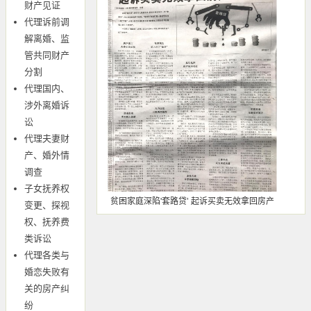
财产见证
代理诉前调
解离婚、监
管共同财产
分割
代理国内、
涉外离婚诉
讼
代理夫妻财
产、婚外情
调查
子女抚养权
贫困家庭深陷'套路贷’ 起诉买卖无效拿回房产
变更、探视
权、抚养费
类诉讼
代理各类与
婚恋失败有
关的房产纠
纷