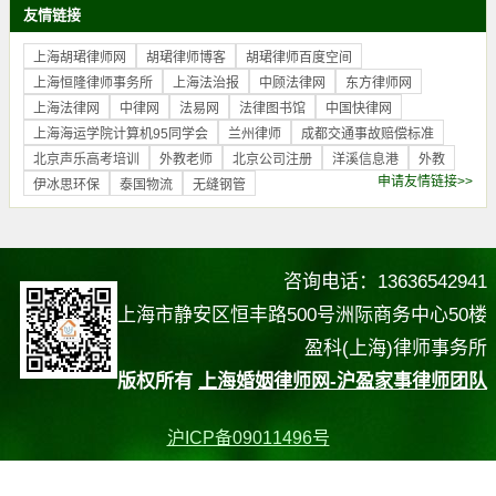
友情链接
上海胡珺律师网
胡珺律师博客
胡珺律师百度空间
上海恒隆律师事务所
上海法治报
中顾法律网
东方律师网
上海法律网
中律网
法易网
法律图书馆
中国快律网
上海海运学院计算机95同学会
兰州律师
成都交通事故赔偿标准
北京声乐高考培训
外教老师
北京公司注册
洋溪信息港
外教
申请友情链接>>
伊冰思环保
泰国物流
无缝钢管
咨询电话：13636542941
上海市静安区恒丰路500号洲际商务中心50楼
盈科(上海)律师事务所
版权所有
上海婚姻律师网-沪盈家事律师团队
沪ICP备09011496号