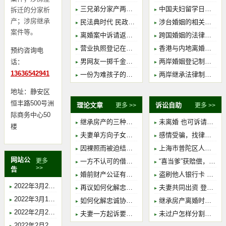
三兄弟分家产两例（私房VS公房）
中国夫妇留学日本 妻子在国内起诉离婚或支持
拆迁的分家析
产；涉房继承
民法典时代 民政局协议离婚VS法院调解离婚谁更快
涉台婚姻的相关法律问题
案件等。
离婚案中诉请返还婚前个人财产，法院怎么判
跨国婚姻的法律难题
营业执照登记在他人名下的加盟餐饮店离婚时如何分割?
香港与内地离婚程序比较
预约咨询电
男网友一掷千金女主播 恋爱未成索回无果
两岸婚姻登记制度比较
话：
13636542941
一份为难孩子的爱 一中院依据心理评估报告改判一起抚养权纠纷案始末
两岸继承法律制度初探
地址：静安区
恒丰路500号洲
理论文章
诉讼自助
更多 >>
更多 >>
际商务中心50
继承房产的三种途径和具体适用情形
未离婚 也可诉请抚养费
楼
夫妻单方向子女赠与财产的认定案例分析
感情受骗，找律师打官司去？佛说：回头是岸！
因裸照而被迫结的婚可不可以不作数？
上海市普陀区人民法院家事案件诉讼指南
网站公
一方不认可的借条，离婚时可否主张为共同债务？
“喜当爹”获赔偿，谁解其中味
更多
>>
告
婚前财产公证有必要做吗？
盗刷他人银行卡 忍无可忍报案 最终入法网
2022年3月2日上午9时，胡珺律师在上海市浦东新区人民法院开庭，案由：离婚纠纷，主审法官：沈海星。
再议如何化解忠诚协议的效力问题
夫妻共同出资 登记在子女名下的房产 离婚时是否可以分割？
2022年3月1日上午9时30分，胡珺律师在上海市静安区人民法院开庭，案由：行政协议无效纠纷，主审法官：马金铭。
如何化解忠诚协议的效力问题
继承房产离婚时房产如何分割？
2022年2月23日上午10时，胡珺律师在上海市虹口区人民法院开庭，案由：法定继承纠纷，主审法官：肖英。
夫妻一方起诉要求房产“加名”应受理
未过户怎样分割离婚房产？
2022年2月21日上午9时，胡珺律师在上海市浦东新区人民法院开庭，案由：法定继承纠纷，主审法官：薛斯佳。