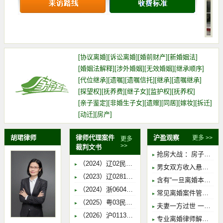
[
协议离婚
]
[
诉讼离婚
]
[
婚前财产
]
[
新婚姻法
]
[
婚姻法解释
]
[
涉外婚姻
]
[
无效婚姻
]
[
继承顺序
]
[
代位继承
]
[
遗嘱
]
[
遗嘱信托
]
[
继承
]
[
遗嘱继承
]
[
探望权
]
[
抚养费
]
[
继子女
]
[
监护权
]
[
抚养权
]
[
亲子鉴定
]
[
非婚生子女
]
[
遗赠
]
[
同居
]
[
嫁妆
]
[
拆迁
]
[
动迁
]
[
房产
]
胡珺律师
律师代理案件
沪盈观察
更多 >>
更多
>>
裁判文书
抢房大战 ：房子到底跟谁走 产证登记人？主贷人？出资多的人？孩子抚养权人？实际占有人？到底是谁！！！
（2024）辽02民终4165号-于X、于X、宋X-法定继承纠纷
男女双方收入悬殊，如何确定子女抚养权归属及抚养费金额
（2023）辽0281民初6231号-宋X、于X、于XXX-法定继承纠纷
含有“一旦离婚本协议无效”条款的婚内财产协议 离婚时还有效吗？
（2024）浙0604民初8732号-冯XX、冯XX、丁XX-合同纠纷
常见离婚案件管辖争议实例
（2025）粤03民终2907号-江XX、胡XX、余XX-赠与合同纠纷
夫妻一方过世 一方处分共有房产 交易合同一审认定无效 二审改判有效
（2026）沪0113民初1441号-张X、杜XX-离婚纠纷
专业离婚律师解读《民法典》婚姻家庭编及司法解释（法条梳理）