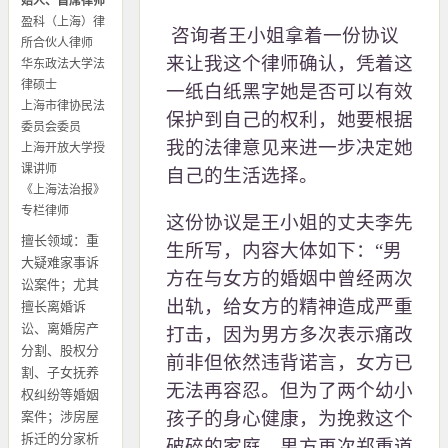
始人、首席律师
盈科（上海）律
咨询者王小姐拿着一份协议
所合伙人律师
来让我这个律师确认，凭着这
华东政法大学法
律硕士
一纸白纸黑字她是否可以有效
上海市律协民法
保护到自己的权利，她要根据
委员会委员
我的法律意见来进一步决定她
上海开放大学授
课讲师
自己的生活选择。
《上海法治报》
专栏律师
这份协议是王小姐的丈夫李先
擅长领域：重
生所写，内容大体如下：“男
大疑难家事诉
方在与女方的婚姻中曾经两次
讼案件；尤其
出轨，给女方的精神造成严重
擅长离婚诉
讼、离婚房产
打击，因为男方多次表示痛改
分割、股权分
前非但依然违背诺言，女方已
割、子女抚养
无法再容忍。但为了两个幼小
权纠纷等婚姻
孩子的身心健康，为挽救这个
案件；涉房屋
拆迁的分家析
破碎的家庭，男方再次郑重道