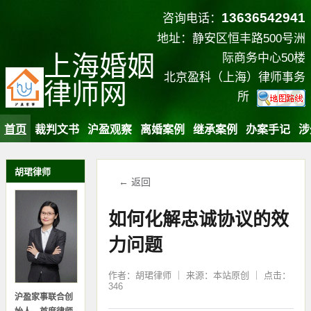
13636542941
咨询电话：
地址：静安区恒丰路500号洲
上海婚姻
际商务中心50楼
北京盈科（上海）律师事务
律师网
所
首页
裁判文书
沪盈观察
离婚案例
继承案例
办案手记
涉
胡珺律师
← 返回
如何化解忠诚协议的效
力问题
作者：胡珺律师 ｜ 来源：本站原创 ｜ 点击：
346
沪盈家事联合创