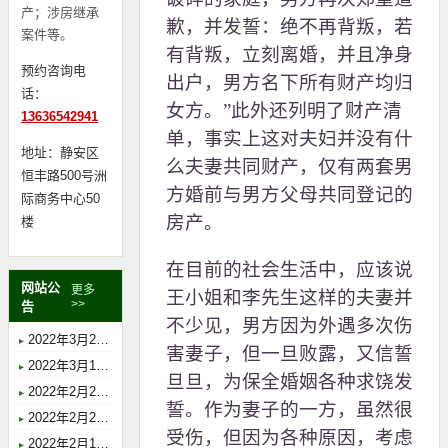
产；涉房继承
歉，并发誓：绝不再背叛，若
案件等。
有背叛，立刻离婚，并且净身
预约咨询电
出户，男方名下所有财产均归
话：
女方。”此外还列明了财产清
13636542941
单，事实上这对夫妇并没有什
地址：静安区
么夫妻共同财产，仅有两套男
恒丰路500号洲
方婚前与男方父母共同登记的
际商务中心50
房产。
楼
在目前的社会生活中，应该说
网站公
更多
王小姐和李先生这样的夫妻并
>>
告
不少见，男方因为外遇多次伤
2022年3月2日上午9时，胡珺律师在上海市浦东新区人民法院开庭，案由：离婚纠纷，主审法官：沈海星。
害妻子，但一旦败露，又信誓
2022年3月1日上午9时30分，胡珺律师在上海市静安区人民法院开庭，案由：行政协议无效纠纷，主审法官：马金铭。
旦旦，为保全婚姻各种求饶发
2022年2月23日上午10时，胡珺律师在上海市虹口区人民法院开庭，案由：法定继承纠纷，主审法官：肖英。
誓。作为妻子的一方，虽然很
2022年2月21日上午9时，胡珺律师在上海市浦东新区人民法院开庭，案由：法定继承纠纷，主审法官：薛斯佳。
受伤，但因为各种原因，考虑
2022年2月18日下午14时，胡珺律师在上海市浦东新区人民法院开庭，案由：遗嘱继承纠纷，主审法官：董琳琳。