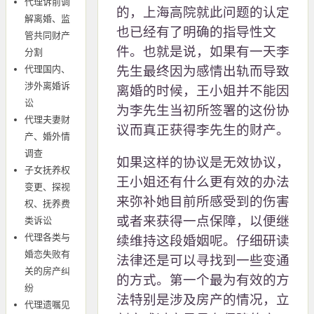
代理诉前调
的，上海高院就此问题的认定
解离婚、监
也已经有了明确的指导性文
管共同财产
件。也就是说，如果有一天李
分割
代理国内、
先生最终因为感情出轨而导致
涉外离婚诉
离婚的时候，王小姐并不能因
讼
为李先生当初所签署的这份协
代理夫妻财
议而真正获得李先生的财产。
产、婚外情
调查
如果这样的协议是无效协议，
子女抚养权
王小姐还有什么更有效的办法
变更、探视
来弥补她目前所感受到的伤害
权、抚养费
或者来获得一点保障，以便继
类诉讼
代理各类与
续维持这段婚姻呢。仔细研读
婚恋失败有
法律还是可以寻找到一些变通
关的房产纠
的方式。第一个最为有效的方
纷
法特别是涉及房产的情况，立
代理遗嘱见