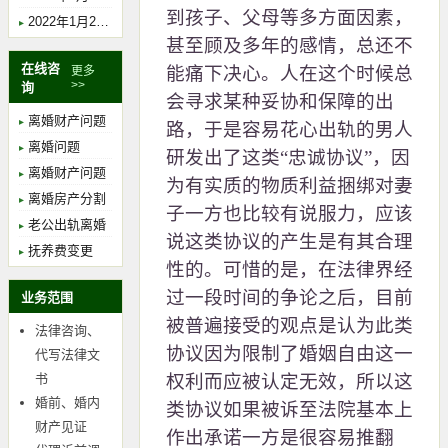
到孩子、父母等多方面因素，
2022年1月29日下午14时，胡珺律师在上海市金山区人民法院开庭，案由：离婚纠纷，主审法官：焦锐。
甚至顾及多年的感情，总还不
在线咨
能痛下决心。人在这个时候总
更多
>>
询
会寻求某种妥协和保障的出
离婚财产问题
路，于是容易花心出轨的男人
离婚问题
研发出了这类“忠诚协议”，因
离婚财产问题
为有实质的物质利益捆绑对妻
离婚房产分割
子一方也比较有说服力，应该
老公出轨离婚
说这类协议的产生是有其合理
抚养费变更
性的。可惜的是，在法律界经
过一段时间的争论之后，目前
业务范围
被普遍接受的观点是认为此类
法律咨询、
协议因为限制了婚姻自由这一
代写法律文
书
权利而应被认定无效，所以这
婚前、婚内
类协议如果被诉至法院基本上
财产见证
作出承诺一方是很容易推翻