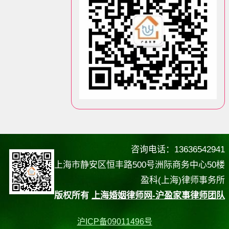
咨询电话：13636542941
上海市静安区恒丰路500号洲际商务中心50楼
盈科(上海)律师事务所
版权所有
上海婚姻律师网-沪盈家事律师团队
沪ICP备09011496号