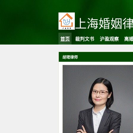
上海婚姻
首页
裁判文书
沪盈观察
离
胡珺律师