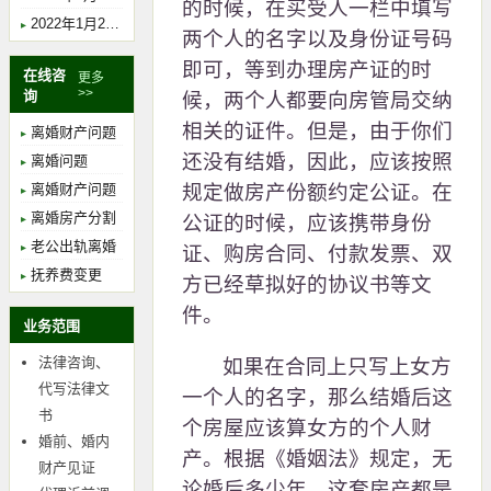
的时候，在买受人一栏中填写
2022年1月29日下午14时，胡珺律师在上海市金山区人民法院开庭，案由：离婚纠纷，主审法官：焦锐。
两个人的名字以及身份证号码
即可，等到办理房产证的时
在线咨
更多
>>
询
候，两个人都要向房管局交纳
相关的证件。但是，由于你们
离婚财产问题
还没有结婚，因此，应该按照
离婚问题
离婚财产问题
规定做房产份额约定公证。在
离婚房产分割
公证的时候，应该携带身份
老公出轨离婚
证、购房合同、付款发票、双
抚养费变更
方已经草拟好的协议书等文
件。
业务范围
法律咨询、
如果在合同上只写上女方
代写法律文
一个人的名字，那么结婚后这
书
个房屋应该算女方的个人财
婚前、婚内
产。根据《婚姻法》规定，无
财产见证
论婚后多少年，这套房产都是