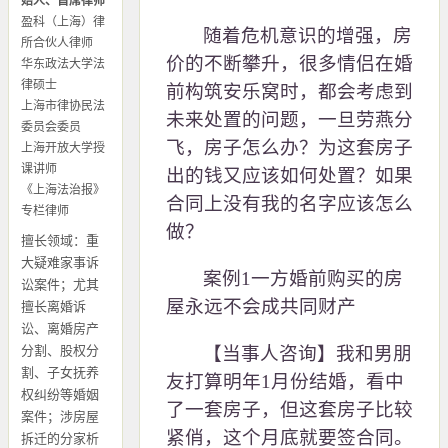
始人、首席律师
盈科（上海）律
随着危机意识的增强，房
所合伙人律师
价的不断攀升，很多情侣在婚
华东政法大学法
律硕士
前构筑安乐窝时，都会考虑到
上海市律协民法
未来处置的问题，一旦劳燕分
委员会委员
飞，房子怎么办？为这套房子
上海开放大学授
课讲师
出的钱又应该如何处置？如果
《上海法治报》
合同上没有我的名字应该怎么
专栏律师
做？
擅长领域：重
大疑难家事诉
案例1一方婚前购买的房
讼案件；尤其
屋永远不会成共同财产
擅长离婚诉
讼、离婚房产
分割、股权分
【当事人咨询】我和男朋
割、子女抚养
友打算明年1月份结婚，看中
权纠纷等婚姻
了一套房子，但这套房子比较
案件；涉房屋
紧俏，这个月底就要签合同。
拆迁的分家析