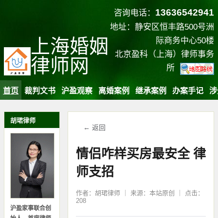
13636542941
咨询电话：
地址：静安区恒丰路500号洲
上海婚姻
际商务中心50楼
北京盈科（上海）律师事务
律师网
所
首页
裁判文书
沪盈观察
离婚案例
继承案例
办案手记
涉
胡珺律师
← 返回
情侣咋样买房最安全 律
师支招
作者：胡珺律师 ｜ 来源：本站原创 ｜ 点击：
208
沪盈家事联合创