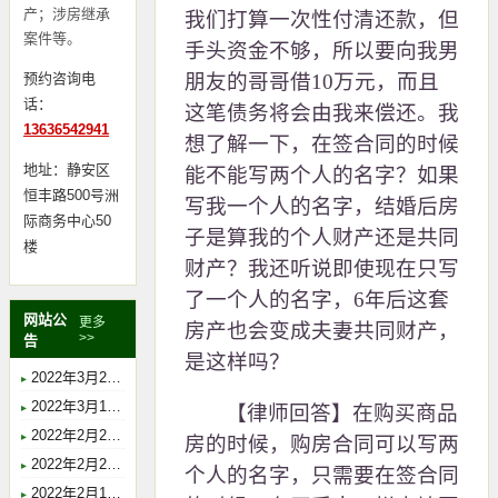
产；涉房继承
我们打算一次性付清还款，但
案件等。
手头资金不够，所以要向我男
预约咨询电
朋友的哥哥借10万元，而且
话：
这笔债务将会由我来偿还。我
13636542941
想了解一下，在签合同的时候
地址：静安区
能不能写两个人的名字？如果
恒丰路500号洲
写我一个人的名字，结婚后房
际商务中心50
子是算我的个人财产还是共同
楼
财产？我还听说即使现在只写
了一个人的名字，6年后这套
网站公
更多
房产也会变成夫妻共同财产，
>>
告
是这样吗？
2022年3月2日上午9时，胡珺律师在上海市浦东新区人民法院开庭，案由：离婚纠纷，主审法官：沈海星。
2022年3月1日上午9时30分，胡珺律师在上海市静安区人民法院开庭，案由：行政协议无效纠纷，主审法官：马金铭。
【律师回答】在购买商品
2022年2月23日上午10时，胡珺律师在上海市虹口区人民法院开庭，案由：法定继承纠纷，主审法官：肖英。
房的时候，购房合同可以写两
2022年2月21日上午9时，胡珺律师在上海市浦东新区人民法院开庭，案由：法定继承纠纷，主审法官：薛斯佳。
个人的名字，只需要在签合同
2022年2月18日下午14时，胡珺律师在上海市浦东新区人民法院开庭，案由：遗嘱继承纠纷，主审法官：董琳琳。