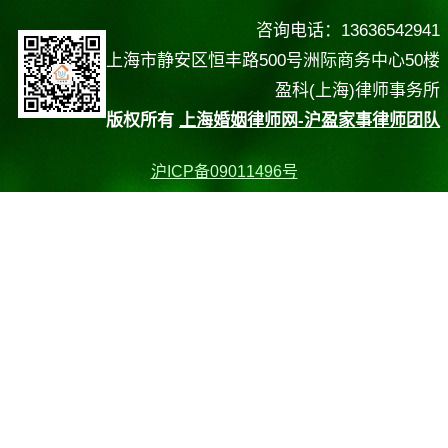
咨询电话：13636542941
上海市静安区恒丰路500号洲际商务中心50楼
盈科(上海)律师事务所
版权所有
上海婚姻律师网-沪盈家事律师团队
沪ICP备09011496号